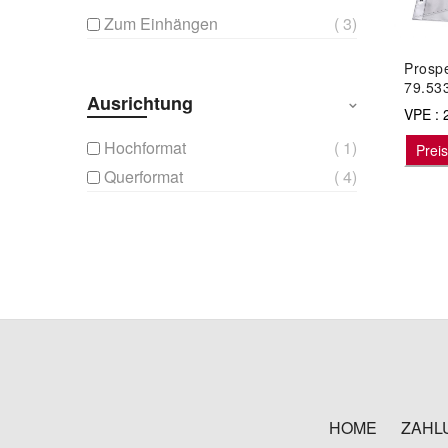
3
Zum Einhängen
Prospe
79.53
Ausrichtung
VPE : 
1
Hochformat
Prei
4
Querformat
HOME
ZAHL