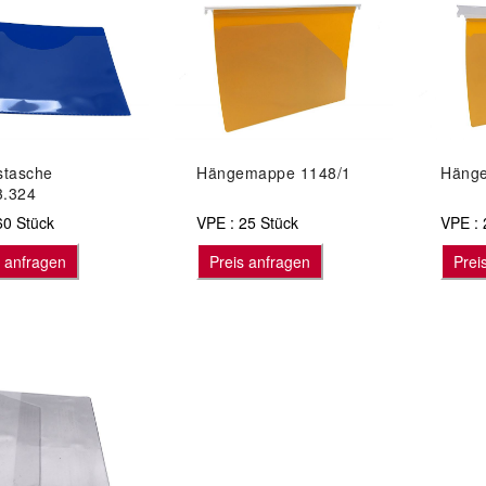
stasche
Hängemappe 1148/1
Hänge
3.324
60 Stück
VPE : 25 Stück
VPE : 
s anfragen
Preis anfragen
Prei