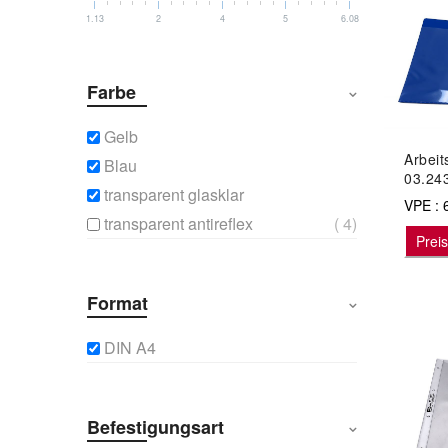
1.13
2
4
5
6.08
Farbe
Gelb
Arbeit
Blau
03.24
transparent glasklar
VPE : 
4
transparent antireflex
Prei
Format
DIN A4
Befestigungsart