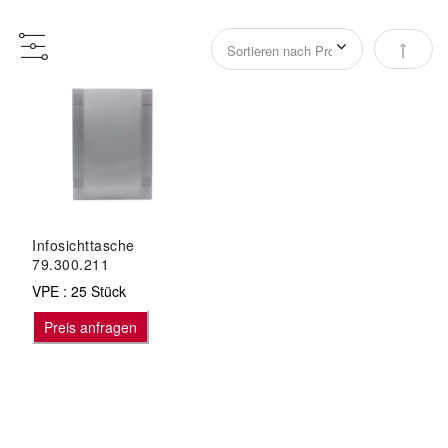
Abstei
Infosichttasche
79.300.211
VPE : 25 Stück
Preis anfragen