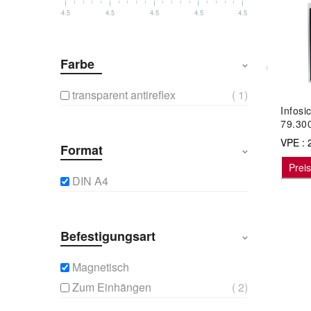
4.5
4.5
4.5
4.5
4.5
Farbe
1
transparent antireflex
Infosi
79.30
VPE : 
Format
Prei
DIN A4
Befestigungsart
Magnetisch
2
Zum Einhängen