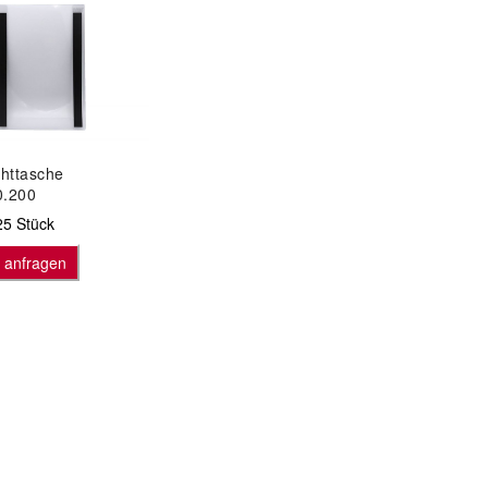
chttasche
0.200
25 Stück
s anfragen