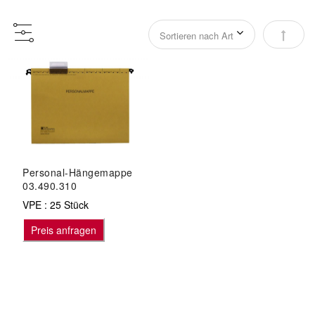
Abstei
Personal-Hängemappe
03.490.310
VPE : 25 Stück
Preis anfragen