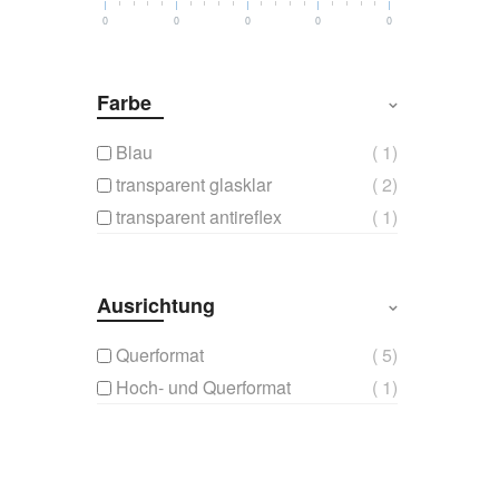
0
0
0
0
0
Farbe
1
Blau
2
transparent glasklar
1
transparent antireflex
Ausrichtung
5
Querformat
1
Hoch- und Querformat